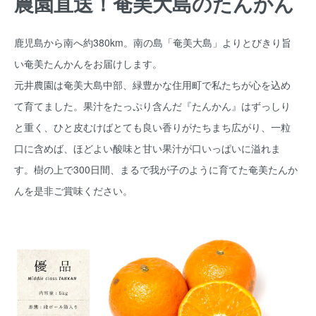
農園直送！奄美大島のたんかん
鹿児島から南へ約380km。南の島「奄美大島」よりとびきり旨
い奄美たんかんをお届けします。
元井農園は奄美大島中部、緑豊かな住用町で私たちが心を込め
て育てました。果汁をたっぷり含んだ『たんかん』はずっしり
と重く、ひと皮むけばとても良い香りがたちまち広がり、一粒
口に含めば、ほどよい酸味と甘い果汁が口いっぱいに溢れま
す。樹の上で300日間、まるで我が子のように育てた奄美たんか
んを是非ご賞味ください。