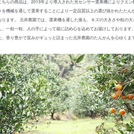
こちらの商品は、2013年より導入された光センサー選果機によりクエ
さを機械を通して選果することにより一定品質以上の選び抜かれたたん
おります。 元井農園では、選果機を通した後も、キズの大きさや粒の大
し、一粒一粒、人の手によって箱に詰め心を込めてお届けしております。
た、香り豊かで旨みがギュッと詰まった元井農園のたんかんを心ゆくま