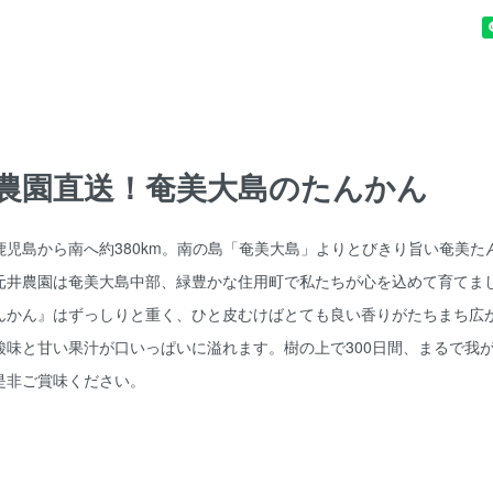
農園直送！奄美大島のたんかん
鹿児島から南へ約380km。南の島「奄美大島」よりとびきり旨い奄美た
元井農園は奄美大島中部、緑豊かな住用町で私たちが心を込めて育てま
んかん』はずっしりと重く、ひと皮むけばとても良い香りがたちまち広
酸味と甘い果汁が口いっぱいに溢れます。樹の上で300日間、まるで我
是非ご賞味ください。